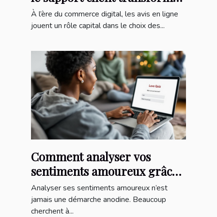
l’expérience d’achat en ligne
À l’ère du commerce digital, les avis en ligne
jouent un rôle capital dans le choix des...
Comment analyser vos
sentiments amoureux grâce
à un quiz en ligne ?
Analyser ses sentiments amoureux n’est
jamais une démarche anodine. Beaucoup
cherchent à...