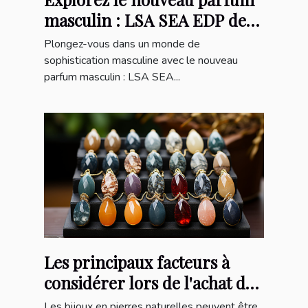
masculin : LSA SEA EDP de
100mL
Plongez-vous dans un monde de
sophistication masculine avec le nouveau
parfum masculin : LSA SEA...
Les principaux facteurs à
considérer lors de l'achat de
bijoux en pierres naturelles
Les bijoux en pierres naturelles peuvent être