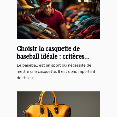
Choisir la casquette de
baseball idéale : critères
essentiels et avantages
Le baseball est un sport qui nécessite de
incontournables
mettre une casquette. Il est donc important
de choisir...