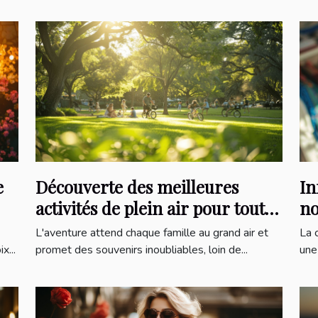
e
Découverte des meilleures
In
activités de plein air pour toute
no
la famille
c
L'aventure attend chaque famille au grand air et
La 
x...
promet des souvenirs inoubliables, loin de...
une