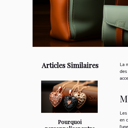
Articles Similaires
La m
des
acce
M
Les 
en c
Pourquoi
l'u