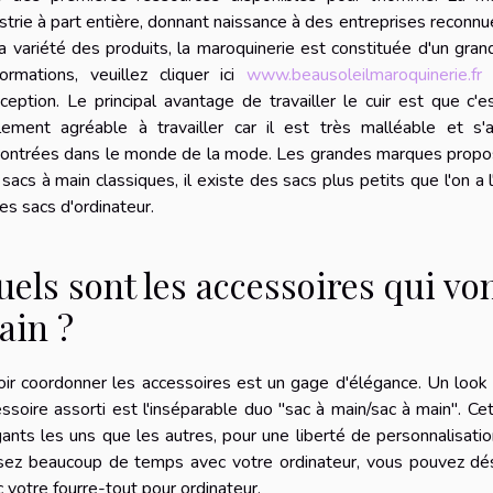
strie à part entière, donnant naissance à des entreprises reconnu
a variété des produits, la maroquinerie est constituée d'un gra
formations, veuillez cliquer ici
www.beausoleilmaroquinerie.fr
L
ception. Le principal avantage de travailler le cuir est que c'
lement agréable à travailler car il est très malléable et 
contrées dans le monde de la mode. Les grandes marques propos
sacs à main classiques, il existe des sacs plus petits que l'on a
es sacs d'ordinateur.
els sont les accessoires qui von
ain ?
ir coordonner les accessoires est un gage d'élégance. Un look 
ssoire assorti est l'inséparable duo "sac à main/sac à main". C
ants les uns que les autres, pour une liberté de personnalisat
sez beaucoup de temps avec votre ordinateur, vous pouvez dés
 votre fourre-tout pour ordinateur.