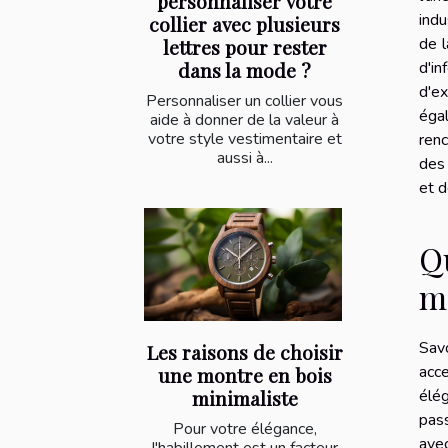
personnaliser votre
indu
collier avec plusieurs
de l
lettres pour rester
dans la mode ?
d'in
d'ex
Personnaliser un collier vous
éga
aide à donner de la valeur à
votre style vestimentaire et
ren
aussi à...
des 
et d
Qu
m
Savo
Les raisons de choisir
acce
une montre en bois
minimaliste
élég
pas
Pour votre élégance,
avec
l'habillement est un facteur