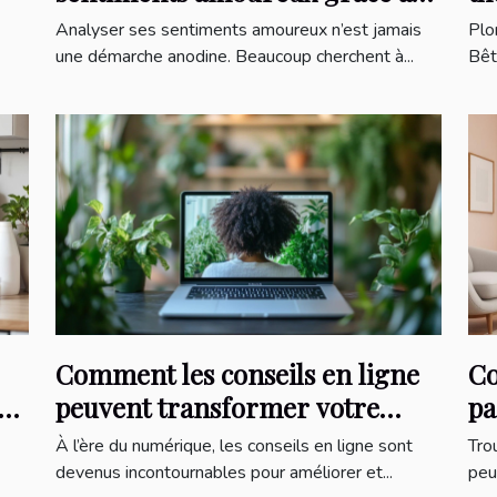
un quiz en ligne ?
la
Analyser ses sentiments amoureux n’est jamais
Plo
une démarche anodine. Beaucoup cherchent à...
Bêt
Comment les conseils en ligne
Co
peuvent transformer votre
pa
quotidien ?
À l’ère du numérique, les conseils en ligne sont
Tro
devenus incontournables pour améliorer et...
peu