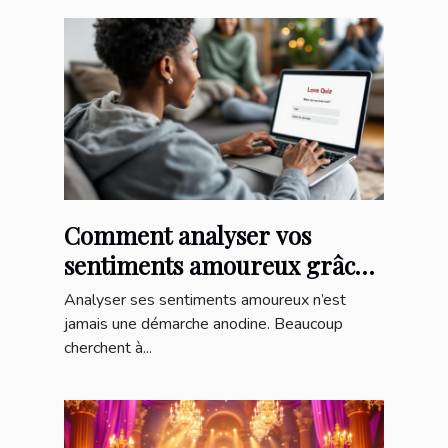
Comment analyser vos
sentiments amoureux grâce
à un quiz en ligne ?
Analyser ses sentiments amoureux n’est
jamais une démarche anodine. Beaucoup
cherchent à...