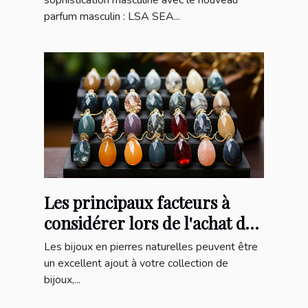
sophistication masculine avec le nouveau
parfum masculin : LSA SEA...
Les principaux facteurs à
considérer lors de l'achat de
bijoux en pierres naturelles
Les bijoux en pierres naturelles peuvent être
un excellent ajout à votre collection de
bijoux,...