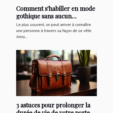
Comment s'habiller en mode
gothique sans aucun
protocole ?
Le plus souvent, on peut arriver à connaître
une personne à travers sa façon de se vêtir.
Ainsi,...
3 astuces pour prolonger la
durée de vie de votre porte-