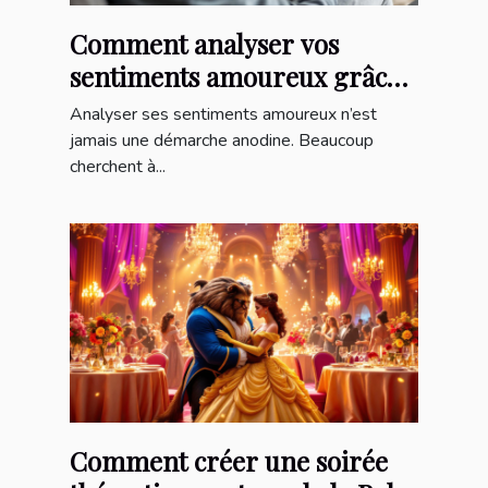
Comment analyser vos
sentiments amoureux grâce
à un quiz en ligne ?
Analyser ses sentiments amoureux n’est
jamais une démarche anodine. Beaucoup
cherchent à...
Comment créer une soirée