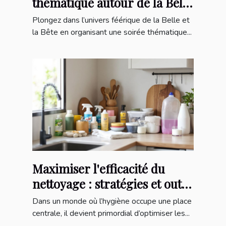
thématique autour de la Belle
et la Bête ?
Plongez dans l’univers féérique de la Belle et
la Bête en organisant une soirée thématique...
Maximiser l'efficacité du
nettoyage : stratégies et outils
essentiels
Dans un monde où l’hygiène occupe une place
centrale, il devient primordial d’optimiser les...