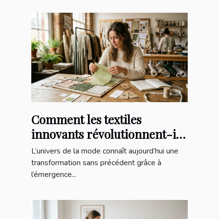
Comment les textiles
innovants révolutionnent-ils
la mode durable ?
L’univers de la mode connaît aujourd’hui une
transformation sans précédent grâce à
l’émergence...