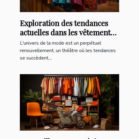
Exploration des tendances
actuelles dans les vêtements
imprimés pour hommes et
L'univers de la mode est un perpétuel
femmes : combishorts, T-
renouvellement, un théâtre où les tendances
se succèdent,...
shirts et plus