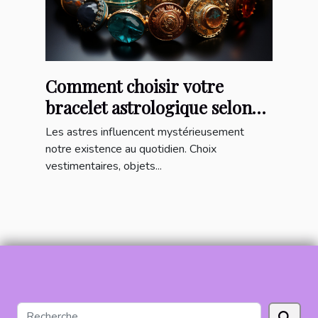
Comment choisir votre
bracelet astrologique selon
votre signe du zodiaque et
Les astres influencent mystérieusement
ses influences sur votre vie
notre existence au quotidien. Choix
vestimentaires, objets...
quotidienne