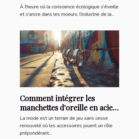
pour une mode durable
À l'heure où la conscience écologique s'éveille
et s'ancre dans les moeurs, l'industrie de la...
Comment intégrer les
manchettes d'oreille en acier
inoxydable dans votre
La mode est un terrain de jeu sans cesse
quotidien
renouvelé où les accessoires jouent un rôle
prépondérant...